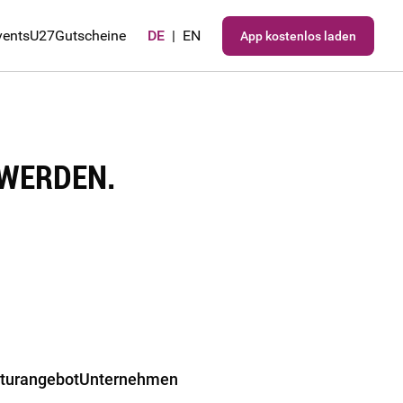
vents
U27
Gutscheine
DE
|
EN
App kostenlos laden
 WERDEN.
lturangebot
Unternehmen